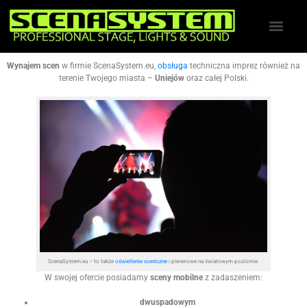
Wynajem scen
w firmie ScenaSystem.eu,
obsługa
techniczna imprez również na
terenie Twojego miasta –
Uniejów
oraz całej Polski.
ScenaSystem.eu – to także
oświetlenie sceniczne
i plenerowe na światowym poziomie.
W swojej ofercie posiadamy
sceny mobilne
z zadaszeniem:
dwuspadowym