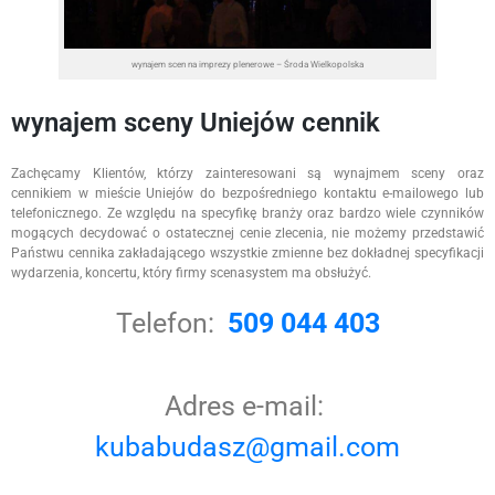
wynajem scen na imprezy plenerowe – Środa Wielkopolska
wynajem sceny Uniejów cennik
Zachęcamy Klientów, którzy zainteresowani są wynajmem sceny oraz
cennikiem w mieście Uniejów do bezpośredniego kontaktu e-mailowego lub
telefonicznego. Ze względu na specyfikę branży oraz bardzo wiele czynników
mogących decydować o ostatecznej cenie zlecenia, nie możemy przedstawić
Państwu cennika zakładającego wszystkie zmienne bez dokładnej specyfikacji
wydarzenia, koncertu, który firmy scenasystem ma obsłużyć.
Telefon:
509 044 403
Adres e-mail:
kubabudasz@gmail.com