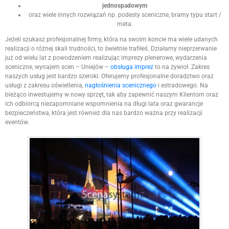
jednospadowym
oraz wiele innych rozwiązań np. podesty sceniczne, bramy typu start /
meta.
Jeżeli szukasz profesjonalnej firmy, która na swoim koncie ma wiele udanych
realizacji o różnej skali trudności, to świetnie trafiłeś. Działamy nieprzerwanie
już od wielu lat z powodzeniem realizując imprezy plenerowe, wydarzenia
sceniczne, wynajem scen – Uniejów –
obsługa imprez
to na żywioł. Zakres
naszych usług jest bardzo szeroki. Oferujemy profesjonalne doradztwo oraz
usługi z zakresu oświetlenia,
nagłośnienia scenicznego
i estradowego. Na
bieżąco inwestujemy w nowy sprzęt, tak aby zapewnić naszym Klientom oraz
ich odbiorcą niezapomniane wspomnienia na długi lata oraz gwarancje
bezpieczeństwa, która jest również dla nas bardzo ważna przy realizacji
eventów.