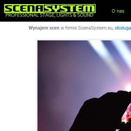
O nas
Wynajem scen
w firmie ScenaSystem.eu,
obsług