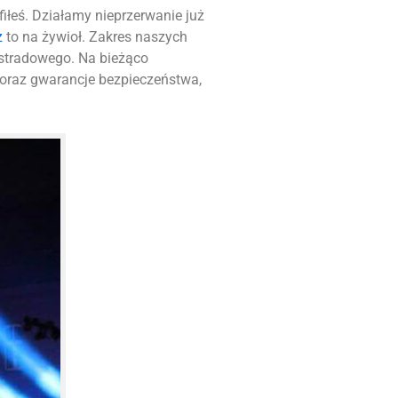
afiłeś. Działamy nieprzerwanie już
z
to na żywioł. Zakres naszych
stradowego. Na bieżąco
 oraz gwarancje bezpieczeństwa,