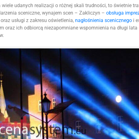
iele udanych realizacji o różnej skali trudności, to świetnie tr
darzenia sceniczne, wynajem scen – Zakliczyn –
obsługa impre
oraz usługi z zakresu oświetlenia,
nagłośnienia scenicznego
i e
m oraz ich odbiorcą niezapomniane wspomnienia na długi lata
w.