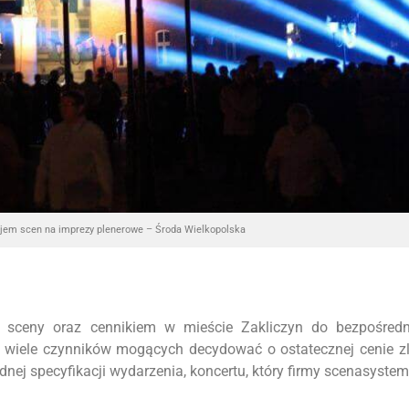
jem scen na imprezy plenerowe – Środa Wielkopolska
 sceny oraz cennikiem w mieście Zakliczyn do bezpośredn
o wiele czynników mogących decydować o ostatecznej cenie z
ej specyfikacji wydarzenia, koncertu, który firmy scenasyste