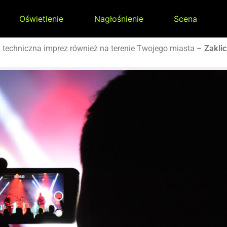
Oświetlenie
Nagłośnienie
Scena
a
techniczna imprez również na terenie Twojego miasta –
Zakli