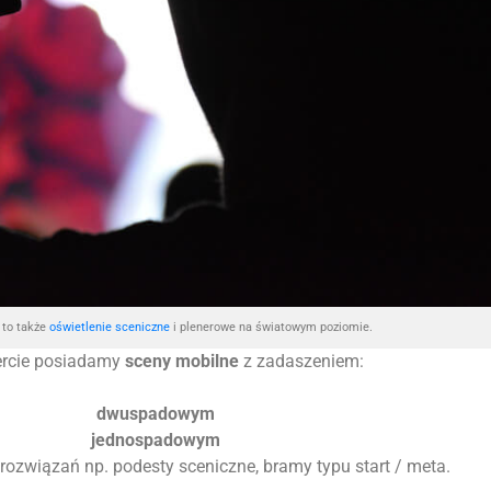
to także
oświetlenie sceniczne
i plenerowe na światowym poziomie.
ercie posiadamy
sceny mobilne
z zadaszeniem:
dwuspadowym
jednospadowym
 rozwiązań np. podesty sceniczne, bramy typu start / meta.