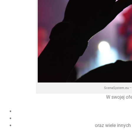
ScenaSystem.eu – 
W swojej of
oraz wiele innych