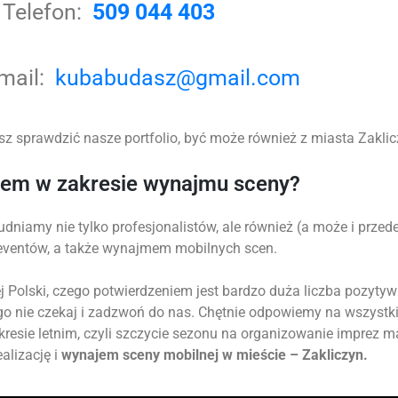
Telefon:
509 044 403
-mail:
kubabudasz@gmail.com
z sprawdzić nasze portfolio, być może również z miasta Zaklicz
tem w zakresie wynajmu sceny?
udniamy nie tylko profesjonalistów, ale również (a może i prz
 eventów, a także wynajmem mobilnych scen.
 Polski, czego potwierdzeniem jest bardzo duża liczba pozytyw
go nie czekaj i zadzwoń do nas. Chętnie odpowiemy na wszystk
okresie letnim, czyli szczycie sezonu na organizowanie imprez 
alizację i
wynajem sceny mobilnej w mieście – Zakliczyn.