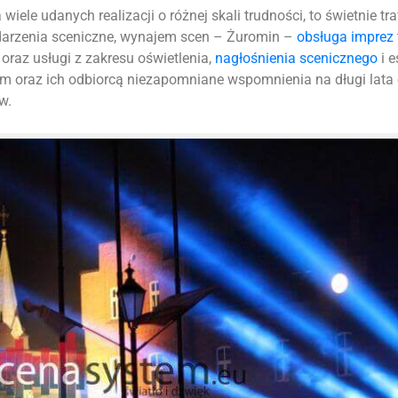
iele udanych realizacji o różnej skali trudności, to świetnie tr
ydarzenia sceniczne, wynajem scen – Żuromin –
obsługa imprez
oraz usługi z zakresu oświetlenia,
nagłośnienia scenicznego
i e
m oraz ich odbiorcą niezapomniane wspomnienia na długi lata
w.