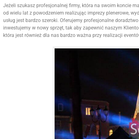
Jeżeli szukasz profesjonalnej firmy, która na swoim koncie ma w
od wielu lat z powodzeniem realizując imprezy plenerowe, w
usług jest bardzo szeroki. Oferujemy profesjonalne doradztwo 
inwestujemy w nowy sprzęt, tak aby zapewnić naszym Kliento
która jest również dla nas bardzo ważna przy realizacji eventó