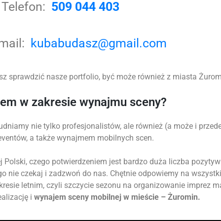
Telefon:
509 044 403
-mail:
kubabudasz@gmail.com
z sprawdzić nasze portfolio, być może również z miasta Żuromin
tem w zakresie wynajmu sceny?
udniamy nie tylko profesjonalistów, ale również (a może i prz
 eventów, a także wynajmem mobilnych scen.
 Polski, czego potwierdzeniem jest bardzo duża liczba pozytyw
go nie czekaj i zadzwoń do nas. Chętnie odpowiemy na wszystk
okresie letnim, czyli szczycie sezonu na organizowanie imprez 
alizację i
wynajem sceny mobilnej w mieście – Żuromin.