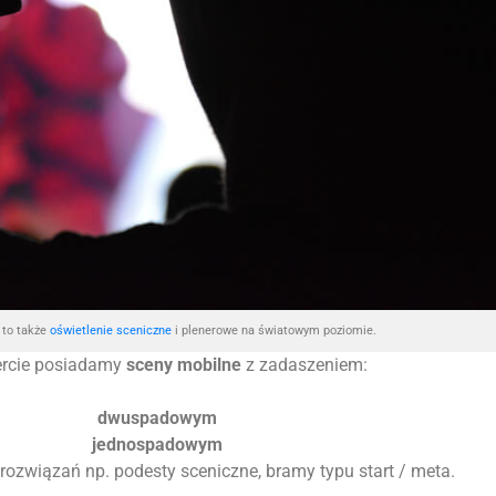
to także
oświetlenie sceniczne
i plenerowe na światowym poziomie.
ercie posiadamy
sceny mobilne
z zadaszeniem:
dwuspadowym
jednospadowym
 rozwiązań np. podesty sceniczne, bramy typu start / meta.