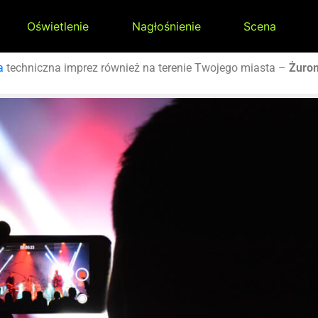
Oświetlenie
Nagłośnienie
Scena
a
techniczna imprez również na terenie Twojego miasta –
Żuro