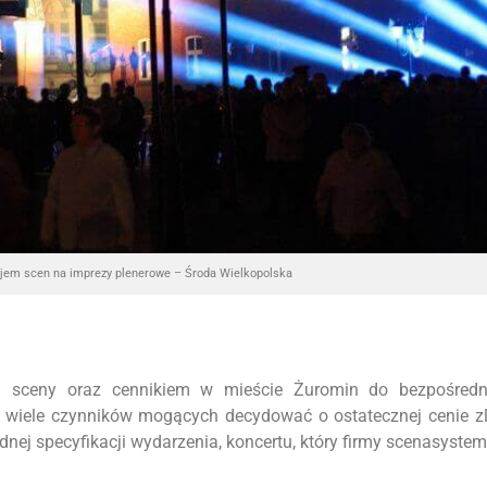
jem scen na imprezy plenerowe – Środa Wielkopolska
m sceny oraz cennikiem w mieście Żuromin do bezpośredn
o wiele czynników mogących decydować o ostatecznej cenie z
ej specyfikacji wydarzenia, koncertu, który firmy scenasyste