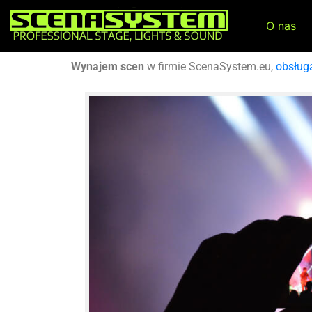
O nas
Wynajem scen
w firmie ScenaSystem.eu,
obsług