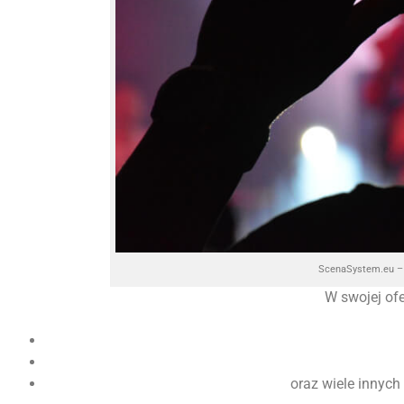
ScenaSystem.eu – 
W swojej of
oraz wiele innych