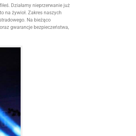
afiłeś. Działamy nieprzerwanie już
to na żywioł. Zakres naszych
stradowego. Na bieżąco
 oraz gwarancje bezpieczeństwa,